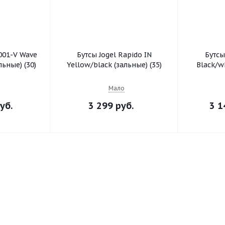
001-V Wave
Бутсы Jogel Rapido IN
Бутсы
ьные) (30)
Yellow/black (зальные) (35)
Black/wh
Мало
уб.
3 299 руб.
3 1