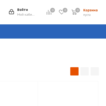
Войти
Корзина
0
0
0
0
Мой кабинет
пуста