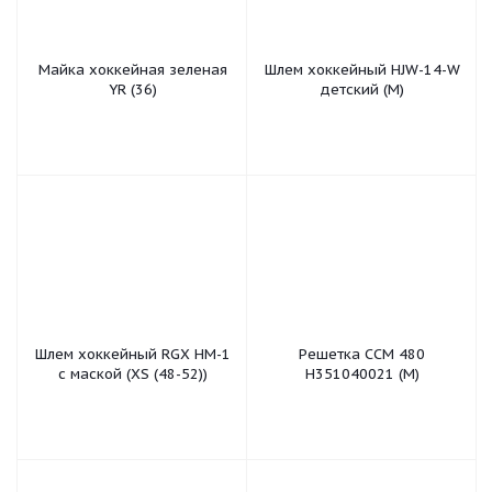
Майка хоккейная зеленая
Шлем хоккейный HJW-14-W
YR (36)
детский (M)
Шлем хоккейный RGX HM-1
Решетка ССМ 480
с маской (XS (48-52))
Н351040021 (М)