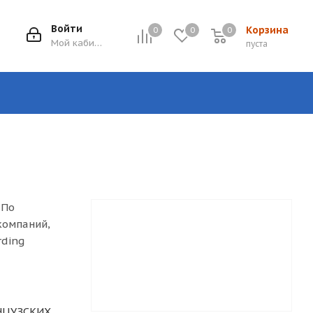
Войти
Корзина
0
0
0
0
Мой кабинет
пуста
 По
компаний,
rding
НЦУЗСКИХ