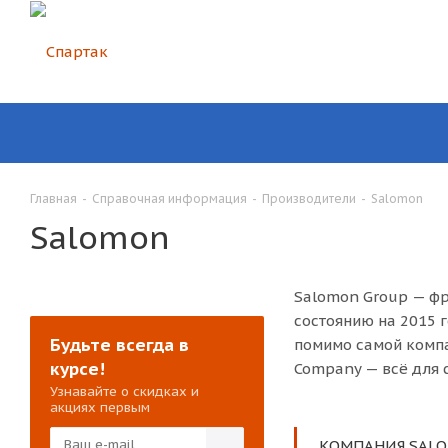
Главная
-
Справочная информация
-
Производители
-
Salomon
Salomon
Salomon Group — фр
состоянию на 2015 
Будьте всегда в
помимо самой компа
курсе!
Company — всё для 
Узнавайте о скидках и
акциях первым
КОМПАНИЯ SALO