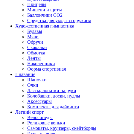
Прицелы
Мишени и щиты
Баллончики CO2
Средства для ухода за оружием
Художественная гимнастика
Булавы
Мячи
Обручи
Скакалки
Обмотка
Ленты
Наколенники
Форма спортивная
Плавание
Шапочки
Очки
Ласты, лопатки на руки
Колобашки, доски, нудлы
Аксессуары
Комплекты для дайвинга
Летний спорт
Велосипеды
Роликовые коньки
Самокаты, круизеры, скейтборды
Игры на воде