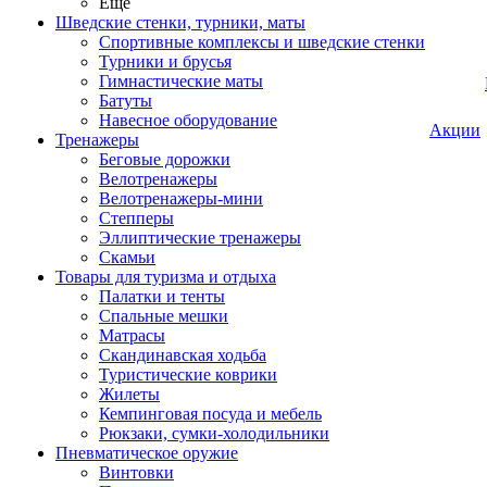
Ещё
Шведские стенки, турники, маты
Спортивные комплексы и шведские стенки
Турники и брусья
Гимнастические маты
Батуты
Навесное оборудование
Акции
Тренажеры
Беговые дорожки
Велотренажеры
Велотренажеры-мини
Степперы
Эллиптические тренажеры
Скамьи
Товары для туризма и отдыха
Палатки и тенты
Спальные мешки
Матрасы
Скандинавская ходьба
Туристические коврики
Жилеты
Кемпинговая посуда и мебель
Рюкзаки, сумки-холодильники
Пневматическое оружие
Винтовки