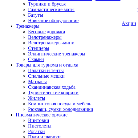
Турники и брусья
Гимнастические маты
Батуты
Навесное оборудование
Акции
Тренажеры
Беговые дорожки
Велотренажеры
Велотренажеры-мини
Степперы
Эллиптические тренажеры
Скамьи
Товары для туризма и отдыха
Палатки и тенты
Спальные мешки
Матрасы
Скандинавская ходьба
Туристические коврики
Жилеты
Кемпинговая посуда и мебель
Рюкзаки, сумки-холодильники
Пневматическое оружие
Винтовки
Пистолеты
Рогатки
Пули и шарики