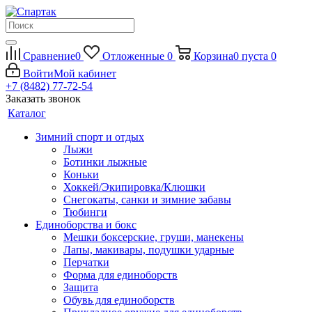
Сравнение
0
Отложенные
0
Корзина
0
пуста
0
Войти
Мой кабинет
+7 (8482) 77-72-54
Заказать звонок
Каталог
Зимний спорт и отдых
Лыжи
Ботинки лыжные
Коньки
Хоккей/Экипировка/Клюшки
Снегокаты, санки и зимние забавы
Тюбинги
Единоборства и бокс
Мешки боксерские, груши, манекены
Лапы, макивары, подушки ударные
Перчатки
Форма для единоборств
Защита
Обувь для единоборств