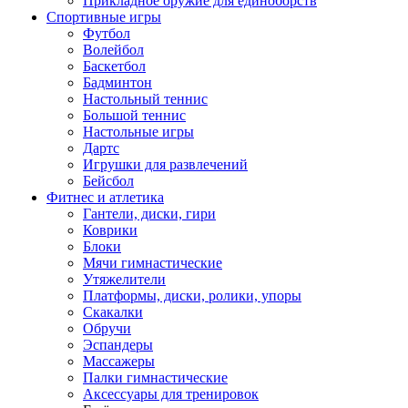
Прикладное оружие для единоборств
Спортивные игры
Футбол
Волейбол
Баскетбол
Бадминтон
Настольный теннис
Большой теннис
Настольные игры
Дартс
Игрушки для развлечений
Бейсбол
Фитнес и атлетика
Гантели, диски, гири
Коврики
Блоки
Мячи гимнастические
Утяжелители
Платформы, диски, ролики, упоры
Скакалки
Обручи
Эспандеры
Массажеры
Палки гимнастические
Аксессуары для тренировок