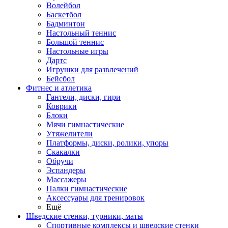
Волейбол
Баскетбол
Бадминтон
Настольный теннис
Большой теннис
Настольные игры
Дартс
Игрушки для развлечений
Бейсбол
Фитнес и атлетика
Гантели, диски, гири
Коврики
Блоки
Мячи гимнастические
Утяжелители
Платформы, диски, ролики, упоры
Скакалки
Обручи
Эспандеры
Массажеры
Палки гимнастические
Аксессуары для тренировок
Ещё
Шведские стенки, турники, маты
Спортивные комплексы и шведские стенки