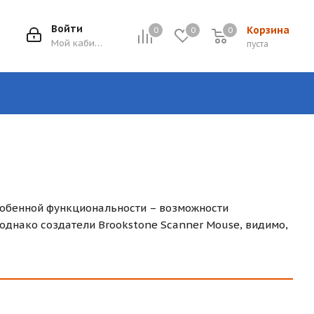
Войти
Корзина
0
0
0
0
Мой кабинет
пуста
собенной функциональности – возможности
однако создатели Brookstone Scanner Mouse, видимо,