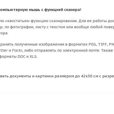
 компьютерную мышь с функцией сканера!
ную «хвостатым» функцию сканирования. Для ее работы до
р, по фотографии, листу с текстом или вообще любой повер
ора.
анять полученные изображения в форматах PEG, TIFF, PNG
ter и Flickr, либо отправлять по электронной почте. Такж
форматы DOC и XLS.
ать документы и картинки размером до 42х30 см с разреше