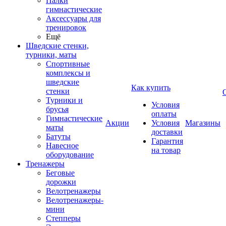
Палки
гимнастические
Аксессуары для
тренировок
Ещё
Шведские стенки,
турники, маты
Спортивные
комплексы и
шведские
Как купить
стенки
Турники и
Условия
брусья
оплаты
Гимнастические
Акции
Условия
Магазины
маты
доставки
Батуты
Гарантия
Навесное
на товар
оборудование
Тренажеры
Беговые
дорожки
Велотренажеры
Велотренажеры-
мини
Степперы