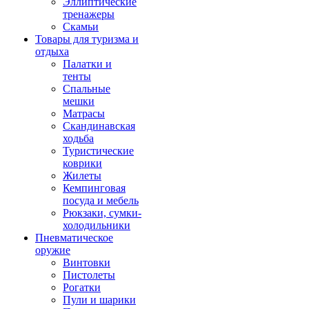
Эллиптические
тренажеры
Скамьи
Товары для туризма и
отдыха
Палатки и
тенты
Спальные
мешки
Матрасы
Скандинавская
ходьба
Туристические
коврики
Жилеты
Кемпинговая
посуда и мебель
Рюкзаки, сумки-
холодильники
Пневматическое
оружие
Винтовки
Пистолеты
Рогатки
Пули и шарики