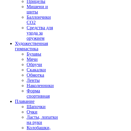
Прицелы
Мишени и
щиты
Баллончики
CO2
Средства для
ухода за
оружием
Художественная
гимнастика
Булавы
Мячи
Обручи
Скакалки
Обмотка
Ленты
Наколенники
Форма
спортивная
Плавание
Шапочки
Очки
Ласты, лопатки
на руки
Колобашки,