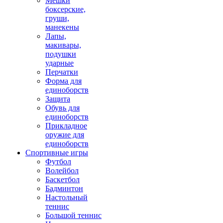
Мешки
боксерские,
груши,
манекены
Лапы,
макивары,
подушки
ударные
Перчатки
Форма для
единоборств
Защита
Обувь для
единоборств
Прикладное
оружие для
единоборств
Спортивные игры
Футбол
Волейбол
Баскетбол
Бадминтон
Настольный
теннис
Большой теннис