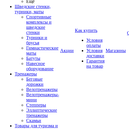
Ещё
Шведские стенки,
турники, маты
Спортивные
комплексы и
шведские
Как купить
стенки
Турники и
Условия
брусья
оплаты
Гимнастические
Акции
Условия
Магазины
маты
доставки
Батуты
Гарантия
Навесное
на товар
оборудование
Тренажеры
Беговые
дорожки
Велотренажеры
Велотренажеры-
мини
Степперы
Эллиптические
тренажеры
Скамьи
Товары для туризма и