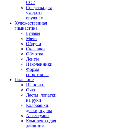
CO2
Средства для
ухода за
оружием
Художественная
гимнастика
Булавы
Мячи
Обручи
Скакалки
Обмотка
Ленты
Наколенники
Форма
спортивная
Плавание
Шапочки
Очки
Ласты, лопатки
на руки
Колобашки,
доски, нудлы
Аксессуары
Комплекты для
дайвинга