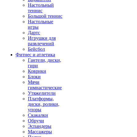
Настольный
теннис
Большой теннис
Настольные
игры
Дартс
Игрушки для
развлечений
Бейсбол
Фитнес и атлетика
Гантели, диски,
гири
Коврики
Блоки
Мячи
гимнастические
Утяжелители
Платформы,
диски, ролики,
упоры
Скакалки
Обручи
Эспандеры
Массажеры