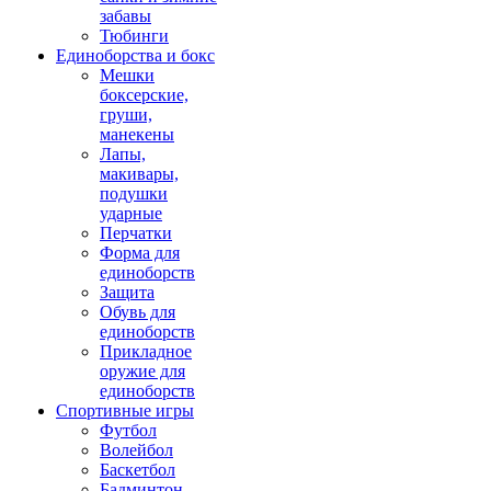
забавы
Тюбинги
Единоборства и бокс
Мешки
боксерские,
груши,
манекены
Лапы,
макивары,
подушки
ударные
Перчатки
Форма для
единоборств
Защита
Обувь для
единоборств
Прикладное
оружие для
единоборств
Спортивные игры
Футбол
Волейбол
Баскетбол
Бадминтон