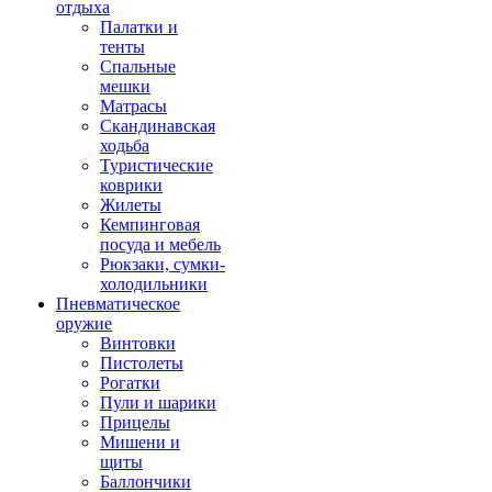
отдыха
Палатки и
тенты
Спальные
мешки
Матрасы
Скандинавская
ходьба
Туристические
коврики
Жилеты
Кемпинговая
посуда и мебель
Рюкзаки, сумки-
холодильники
Пневматическое
оружие
Винтовки
Пистолеты
Рогатки
Пули и шарики
Прицелы
Мишени и
щиты
Баллончики