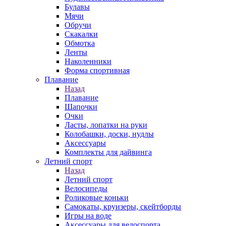
Булавы
Мячи
Обручи
Скакалки
Обмотка
Ленты
Наколенники
Форма спортивная
Плавание
Назад
Плавание
Шапочки
Очки
Ласты, лопатки на руки
Колобашки, доски, нудлы
Аксессуары
Комплекты для дайвинга
Летний спорт
Назад
Летний спорт
Велосипеды
Роликовые коньки
Самокаты, круизеры, скейтборды
Игры на воде
Аксессуары для велоспорта