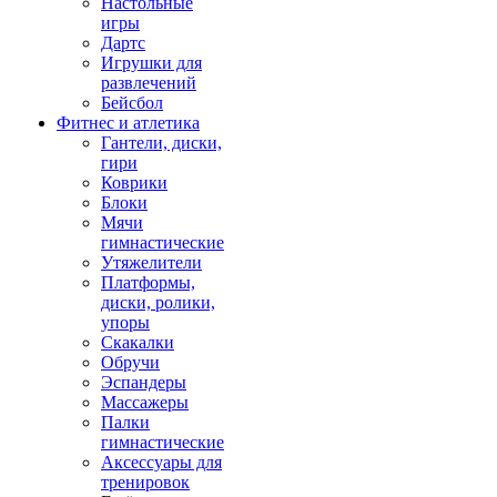
Настольные
игры
Дартс
Игрушки для
развлечений
Бейсбол
Фитнес и атлетика
Гантели, диски,
гири
Коврики
Блоки
Мячи
гимнастические
Утяжелители
Платформы,
диски, ролики,
упоры
Скакалки
Обручи
Эспандеры
Массажеры
Палки
гимнастические
Аксессуары для
тренировок