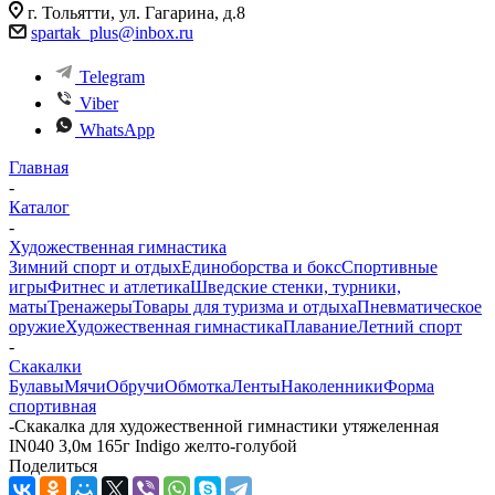
г. Тольятти, ул. Гагарина, д.8
spartak_plus@inbox.ru
Telegram
Viber
WhatsApp
Главная
-
Каталог
-
Художественная гимнастика
Зимний спорт и отдых
Единоборства и бокс
Спортивные
игры
Фитнес и атлетика
Шведские стенки, турники,
маты
Тренажеры
Товары для туризма и отдыха
Пневматическое
оружие
Художественная гимнастика
Плавание
Летний спорт
-
Скакалки
Булавы
Мячи
Обручи
Обмотка
Ленты
Наколенники
Форма
спортивная
-
Скакалка для художественной гимнастики утяжеленная
IN040 3,0м 165г Indigo желто-голубой
Поделиться