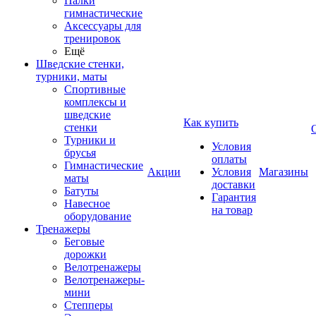
Палки
гимнастические
Аксессуары для
тренировок
Ещё
Шведские стенки,
турники, маты
Спортивные
комплексы и
шведские
Как купить
стенки
Турники и
Условия
брусья
оплаты
Гимнастические
Акции
Условия
Магазины
маты
доставки
Батуты
Гарантия
Навесное
на товар
оборудование
Тренажеры
Беговые
дорожки
Велотренажеры
Велотренажеры-
мини
Степперы