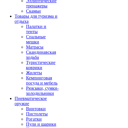
Эллиптические
тренажеры
Скамьи
Товары для туризма и
отдыха
Палатки и
тенты
Спальные
мешки
Матрасы
Скандинавская
ходьба
Туристические
коврики
Жилеты
Кемпинговая
посуда и мебель
Рюкзаки, сумки-
холодильники
Пневматическое
оружие
Винтовки
Пистолеты
Рогатки
Пули и шарики