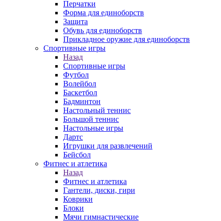
Перчатки
Форма для единоборств
Защита
Обувь для единоборств
Прикладное оружие для единоборств
Спортивные игры
Назад
Спортивные игры
Футбол
Волейбол
Баскетбол
Бадминтон
Настольный теннис
Большой теннис
Настольные игры
Дартс
Игрушки для развлечений
Бейсбол
Фитнес и атлетика
Назад
Фитнес и атлетика
Гантели, диски, гири
Коврики
Блоки
Мячи гимнастические