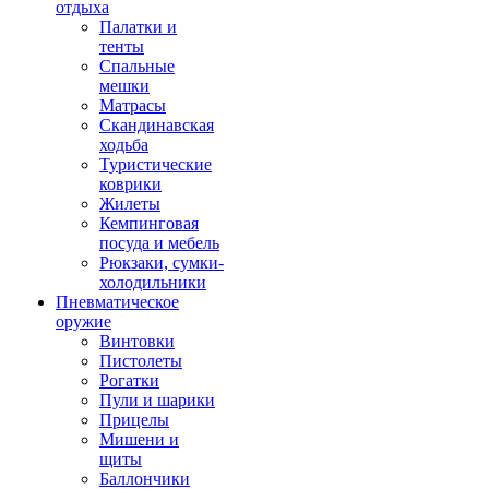
отдыха
Палатки и
тенты
Спальные
мешки
Матрасы
Скандинавская
ходьба
Туристические
коврики
Жилеты
Кемпинговая
посуда и мебель
Рюкзаки, сумки-
холодильники
Пневматическое
оружие
Винтовки
Пистолеты
Рогатки
Пули и шарики
Прицелы
Мишени и
щиты
Баллончики