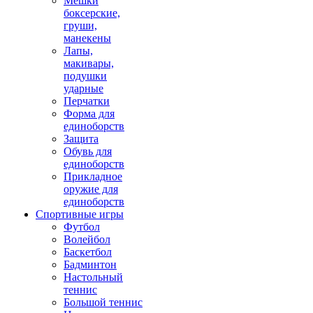
Мешки
боксерские,
груши,
манекены
Лапы,
макивары,
подушки
ударные
Перчатки
Форма для
единоборств
Защита
Обувь для
единоборств
Прикладное
оружие для
единоборств
Спортивные игры
Футбол
Волейбол
Баскетбол
Бадминтон
Настольный
теннис
Большой теннис