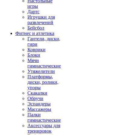
Настольные
игры
Дартс
Игрушки для
развлечений
Бейсбол
Фитнес и атлетика
Гантели, диски,
гири
Коврики
Блоки
Мячи
гимнастические
Утяжелители
Платформы,
диски, ролики,
упоры
Скакалки
Обручи
Эспандеры
Массажеры
Палки
гимнастические
Аксессуары для
тренировок