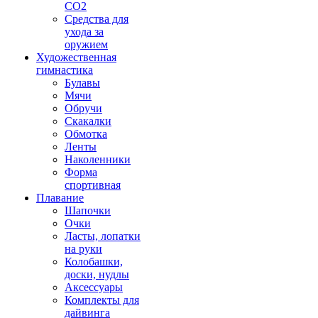
CO2
Средства для
ухода за
оружием
Художественная
гимнастика
Булавы
Мячи
Обручи
Скакалки
Обмотка
Ленты
Наколенники
Форма
спортивная
Плавание
Шапочки
Очки
Ласты, лопатки
на руки
Колобашки,
доски, нудлы
Аксессуары
Комплекты для
дайвинга