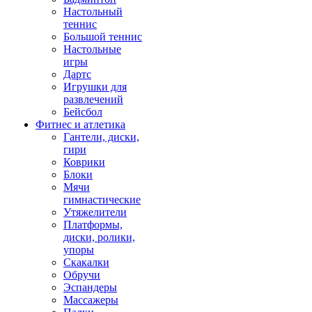
Настольный
теннис
Большой теннис
Настольные
игры
Дартс
Игрушки для
развлечений
Бейсбол
Фитнес и атлетика
Гантели, диски,
гири
Коврики
Блоки
Мячи
гимнастические
Утяжелители
Платформы,
диски, ролики,
упоры
Скакалки
Обручи
Эспандеры
Массажеры