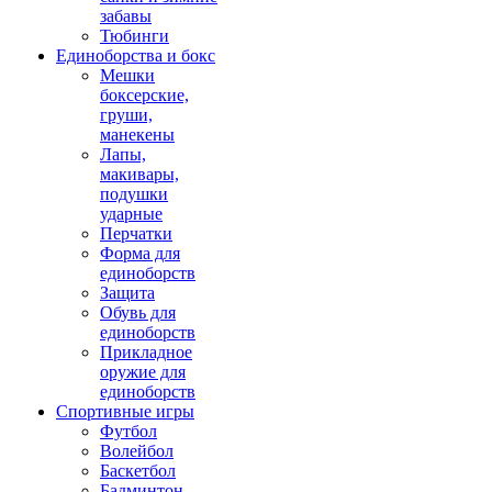
забавы
Тюбинги
Единоборства и бокс
Мешки
боксерские,
груши,
манекены
Лапы,
макивары,
подушки
ударные
Перчатки
Форма для
единоборств
Защита
Обувь для
единоборств
Прикладное
оружие для
единоборств
Спортивные игры
Футбол
Волейбол
Баскетбол
Бадминтон