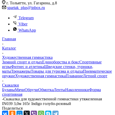
г. Тольятти, ул. Гагарина, д.8
spartak_plus@inbox.ru
Telegram
Viber
WhatsApp
Главная
-
Каталог
-
Художественная гимнастика
Зимний спорт и отдых
Единоборства и бокс
Спортивные
игры
Фитнес и атлетика
Шведские стенки, турники,
маты
Тренажеры
Товары для туризма и отдыха
Пневматическое
оружие
Художественная гимнастика
Плавание
Летний спорт
-
Скакалки
Булавы
Мячи
Обручи
Обмотка
Ленты
Наколенники
Форма
спортивная
-
Скакалка для художественной гимнастики утяжеленная
IN039 3,0м 165г Indigo голубо-розовый
Поделиться