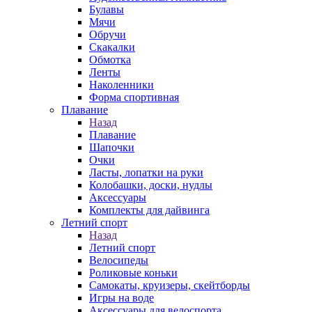
Булавы
Мячи
Обручи
Скакалки
Обмотка
Ленты
Наколенники
Форма спортивная
Плавание
Назад
Плавание
Шапочки
Очки
Ласты, лопатки на руки
Колобашки, доски, нудлы
Аксессуары
Комплекты для дайвинга
Летний спорт
Назад
Летний спорт
Велосипеды
Роликовые коньки
Самокаты, круизеры, скейтборды
Игры на воде
Аксессуары для велоспорта