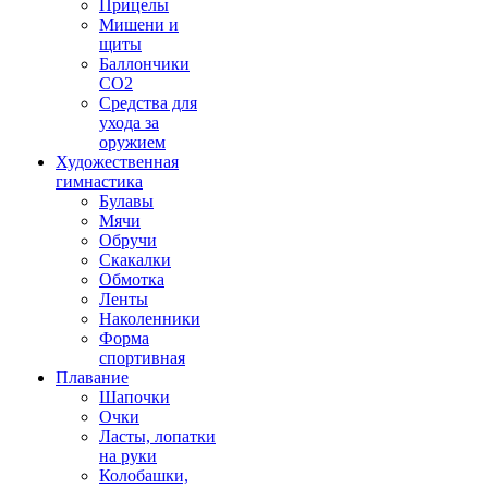
Прицелы
Мишени и
щиты
Баллончики
CO2
Средства для
ухода за
оружием
Художественная
гимнастика
Булавы
Мячи
Обручи
Скакалки
Обмотка
Ленты
Наколенники
Форма
спортивная
Плавание
Шапочки
Очки
Ласты, лопатки
на руки
Колобашки,