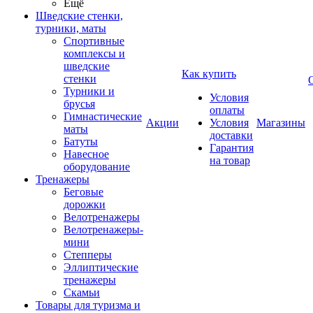
Ещё
Шведские стенки,
турники, маты
Спортивные
комплексы и
шведские
Как купить
стенки
Турники и
Условия
брусья
оплаты
Гимнастические
Акции
Условия
Магазины
маты
доставки
Батуты
Гарантия
Навесное
на товар
оборудование
Тренажеры
Беговые
дорожки
Велотренажеры
Велотренажеры-
мини
Степперы
Эллиптические
тренажеры
Скамьи
Товары для туризма и