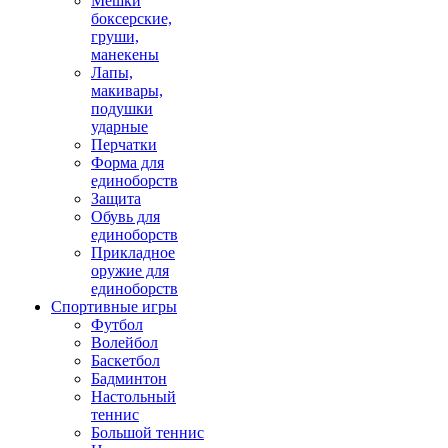
Мешки
боксерские,
груши,
манекены
Лапы,
макивары,
подушки
ударные
Перчатки
Форма для
единоборств
Защита
Обувь для
единоборств
Прикладное
оружие для
единоборств
Спортивные игры
Футбол
Волейбол
Баскетбол
Бадминтон
Настольный
теннис
Большой теннис