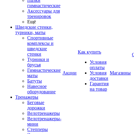
Палки
гимнастические
Аксессуары для
тренировок
Ещё
Шведские стенки,
турники, маты
Спортивные
комплексы и
шведские
Как купить
стенки
Турники и
Условия
брусья
оплаты
Гимнастические
Акции
Условия
Магазины
маты
доставки
Батуты
Гарантия
Навесное
на товар
оборудование
Тренажеры
Беговые
дорожки
Велотренажеры
Велотренажеры-
мини
Степперы