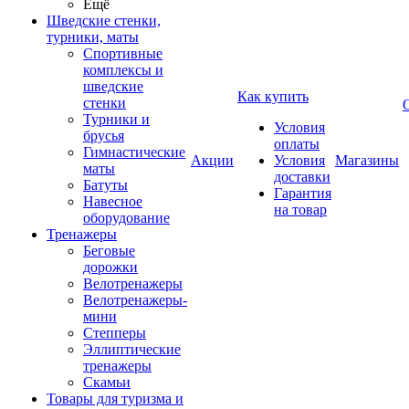
Ещё
Шведские стенки,
турники, маты
Спортивные
комплексы и
шведские
Как купить
стенки
Турники и
Условия
брусья
оплаты
Гимнастические
Акции
Условия
Магазины
маты
доставки
Батуты
Гарантия
Навесное
на товар
оборудование
Тренажеры
Беговые
дорожки
Велотренажеры
Велотренажеры-
мини
Степперы
Эллиптические
тренажеры
Скамьи
Товары для туризма и