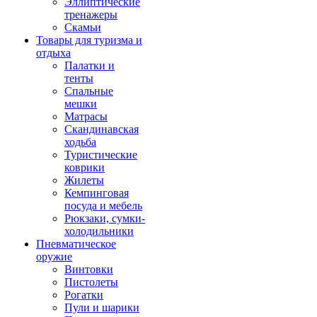
Эллиптические
тренажеры
Скамьи
Товары для туризма и
отдыха
Палатки и
тенты
Спальные
мешки
Матрасы
Скандинавская
ходьба
Туристические
коврики
Жилеты
Кемпинговая
посуда и мебель
Рюкзаки, сумки-
холодильники
Пневматическое
оружие
Винтовки
Пистолеты
Рогатки
Пули и шарики