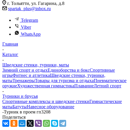
г. Тольятти, ул. Гагарина, д.8
spartak_plus@inbox.ru
Telegram
Viber
WhatsApp
Главная
-
Каталог
-
Шведские стенки, турники, маты
Зимний спорт и отдых
Единоборства и бокс
Спортивные
игры
Фитнес и атлетика
Шведские стенки, турники,
маты
Тренажеры
Товары для туризма и отдыха
Пневматическое
оружие
Художественная гимнастика
Плавание
Летний спорт
-
Турники и брусья
Спортивные комплексы и шведские стенки
Гимнастические
маты
Батуты
Навесное оборудование
-
Турник в проем гп3208
Поделиться