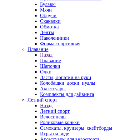
Булавы
Мячи
Обручи
Скакалки
Обмотка
Ленты
Наколенники
Форма спортивная
Плавание
Назад
Плавание
Шапочки
Очки
Ласты, лопатки на руки
Колобашки, доски, нудлы
Аксессуары
Комплекты для дайвинга
Летний спорт
Назад
Летний спорт
Велосипеды
Роликовые коньки
Самокаты, круизеры, скейтборды
Игры на воде
Аксессуары для велоспорта