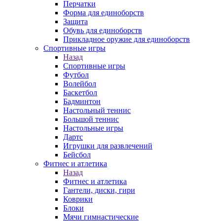
Перчатки
Форма для единоборств
Защита
Обувь для единоборств
Прикладное оружие для единоборств
Спортивные игры
Назад
Спортивные игры
Футбол
Волейбол
Баскетбол
Бадминтон
Настольный теннис
Большой теннис
Настольные игры
Дартс
Игрушки для развлечений
Бейсбол
Фитнес и атлетика
Назад
Фитнес и атлетика
Гантели, диски, гири
Коврики
Блоки
Мячи гимнастические