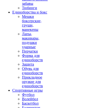
забавы
Тюбинги
Единоборства и бокс
Мешки
боксерские,
груши,
манекены
Лапы,
макивары,
подушки
ударные
Перчатки
Форма для
единоборств
Защита
Обувь для
единоборств
Прикладное
оружие для
единоборств
Спортивные игры
Футбол
Волейбол
Баскетбол
Бадминтон