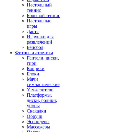
Настольный
теннис
Большой теннис
Настольные
игры
Дартс
Игрушки для
развлечений
Бейсбол
Фитнес и атлетика
Гантели, диски,
гири
Коврики
Блоки
Мячи
гимнастические
Утяжелители
Платформы,
диски, ролики,
упоры
Скакалки
Обручи
Эспандеры
Массажеры