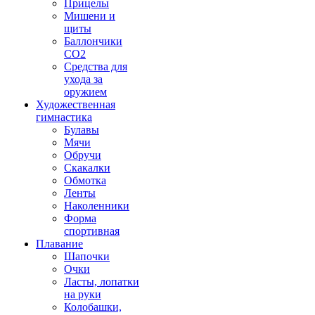
Прицелы
Мишени и
щиты
Баллончики
CO2
Средства для
ухода за
оружием
Художественная
гимнастика
Булавы
Мячи
Обручи
Скакалки
Обмотка
Ленты
Наколенники
Форма
спортивная
Плавание
Шапочки
Очки
Ласты, лопатки
на руки
Колобашки,