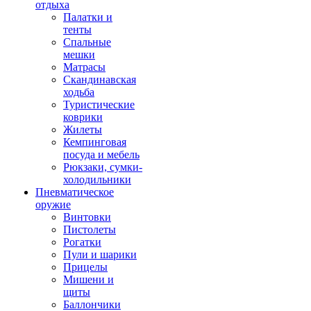
отдыха
Палатки и
тенты
Спальные
мешки
Матрасы
Скандинавская
ходьба
Туристические
коврики
Жилеты
Кемпинговая
посуда и мебель
Рюкзаки, сумки-
холодильники
Пневматическое
оружие
Винтовки
Пистолеты
Рогатки
Пули и шарики
Прицелы
Мишени и
щиты
Баллончики