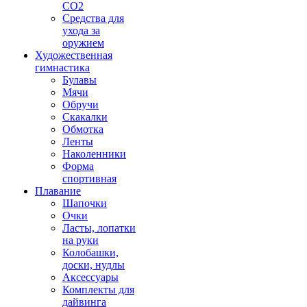
CO2
Средства для
ухода за
оружием
Художественная
гимнастика
Булавы
Мячи
Обручи
Скакалки
Обмотка
Ленты
Наколенники
Форма
спортивная
Плавание
Шапочки
Очки
Ласты, лопатки
на руки
Колобашки,
доски, нудлы
Аксессуары
Комплекты для
дайвинга