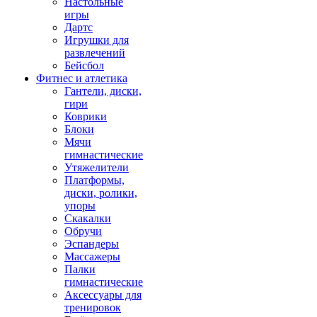
Настольные
игры
Дартс
Игрушки для
развлечений
Бейсбол
Фитнес и атлетика
Гантели, диски,
гири
Коврики
Блоки
Мячи
гимнастические
Утяжелители
Платформы,
диски, ролики,
упоры
Скакалки
Обручи
Эспандеры
Массажеры
Палки
гимнастические
Аксессуары для
тренировок